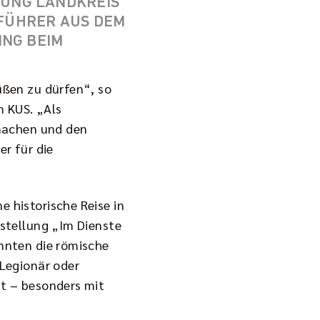
G LANDKREIS P
ÜHRER AUS DEM G
G BEIM D
üßen zu dürfen“, so
m KUS. „Als
 machen und den
r für die
 historische Reise in
sstellung „Im Dienste
nnten die römische
 Legionär oder
ht – besonders mit