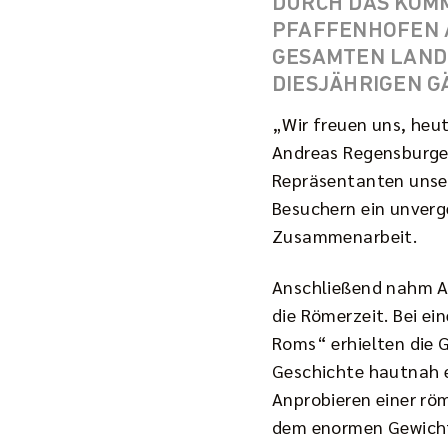
URCH DAS KOMM
FAFFENHOFEN A.
ESAMTEN LANDKR
IESJÄHRIGEN G
„Wir freuen uns, heu
Andreas Regensburger,
Repräsentanten unser
Besuchern ein unverge
Zusammenarbeit.
Anschließend nahm Ar
die Römerzeit. Bei e
Roms“ erhielten die 
Geschichte hautnah e
Anprobieren einer rö
dem enormen Gewicht 