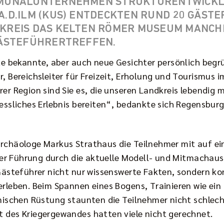
UNALUNTERNEHMEN STRUKTURENTWICKLUN
D.ILM (KUS) ENTDECKTEN RUND 20 GÄSTEF
EIS DAS KELTEN RÖMER MUSEUM MANCHIN
ÄSTEFÜHRERTREFFEN.
te bekannte, aber auch neue Gesichter persönlich begr
 Bereichsleiter für Freizeit, Erholung und Tourismus i
er Region sind Sie es, die unseren Landkreis lebendig
ssliches Erlebnis bereiten“, bedankte sich Regensburge
chäologe Markus Strathaus die Teilnehmer mit auf eine
iner Führung durch die aktuelle Modell- und Mitmachau
Gästeführer nicht nur wissenswerte Fakten, sondern ko
rleben. Beim Spannen eines Bogens, Trainieren wie ein
mischen Rüstung staunten die Teilnehmer nicht schlec
des Kriegergewandes hatten viele nicht gerechnet.