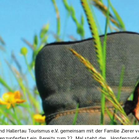
d Hallertau Tourismus e.V. gemeinsam mit der Familie Zierer 
enzupferfest ein. Bereits zum 22. Mal steht das „Hopfenzupf