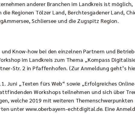
rnehmen anderer Branchen im Landkreis ist möglich, 
h die Regionen Tölzer Land, Berchtesgadener Land, Ch
rgAmmersee, Schliersee und die Zugspitz Region.
und Know-how bei den einzelnen Partnern und Betrieben
e Workshop im Landkreis zum Thema „Kompass Digitalisi
ner-Str. 2 in Pfaffenhofen.
(Zur Anmeldung geht’s hie
1. Juni „Texten fürs Web“ sowie „Erfolgreiches Onlin
stattfindenden Workshops teilnehmen und sich über Tr
ngen, welche 2019 mit weiteren Themenschwerpunkten 
erten unter
www.oberbayern-echtdigital.de
. Eine Anmeld